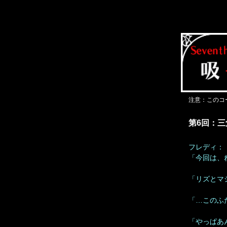
注意：このコー
第6回：
フレディ：
「今回は、
「リズとマ
「…このふ
「やっぱあ