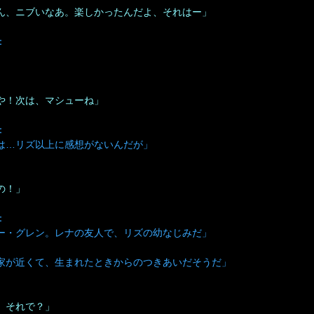
ん、ニブいなあ。楽しかったんだよ、それはー」
：
や！次は、マシューね」
：
は…リズ以上に感想がないんだが」
の！」
：
ー・グレン。レナの友人で、リズの幼なじみだ」
家が近くて、生まれたときからのつきあいだそうだ」
、それで？」