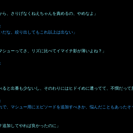
から、さりげなくねえちゃんを責めるの、やめなよ」
：
いだな。絞り出してもこれ以上は出ない」
マシューってさ、リズに比べてイマイチ影が薄いよね？」
：
べると出番も少ないし、そのわりにはヒドイめに遭ってて、不憫だって
：
れで、マシュー用にエピソードを追加すべきか、悩んだこともあったそ
？追加してやれば良かったのに」