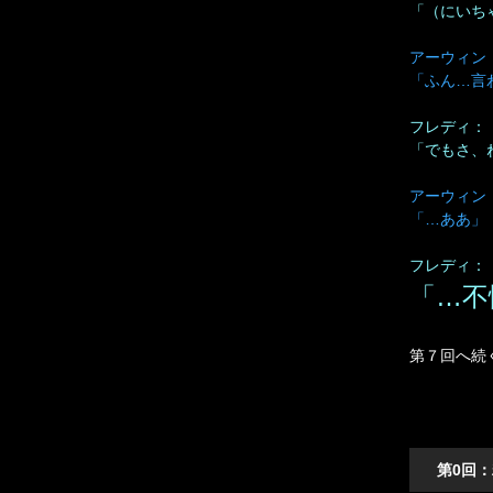
「（にいち
アーウィン
「ふん…言
フレディ：
「でもさ、
アーウィン
「…ああ」
フレディ：
「…不
第７回へ続
第0回