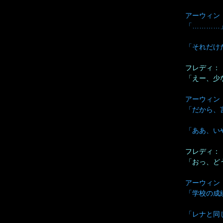
アーウィン
「…………
「それだけ
フレディ：
「えー、少
アーウィン
「だから、
「ああ、い
フレディ：
「おっ、ど
アーウィン
「学校の成
「レナと同